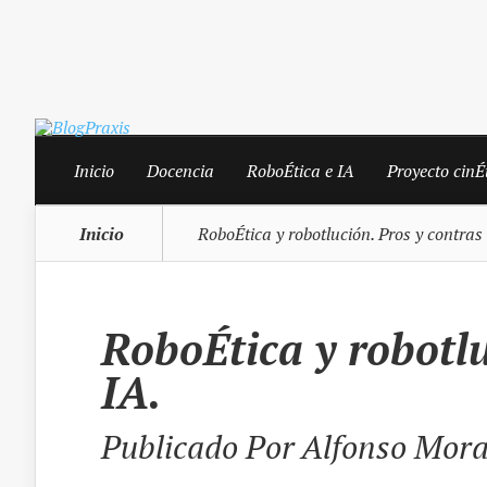
Inicio
Docencia
RoboÉtica e IA
Proyecto cinÉ
Inicio
RoboÉtica y robotlución. Pros y contras 
RoboÉtica y robotlu
IA.
Publicado Por
Alfonso Mora