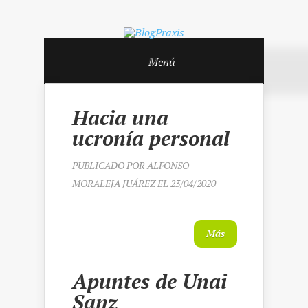
Menú
Hacia una
ucronía personal
PUBLICADO POR
ALFONSO
MORALEJA JUÁREZ
EL 23/04/2020
Más
Apuntes de Unai
Sanz